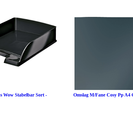
s Wow Stabelbar Sort -
Omslag M/Fane Cosy Pp A4 Gr