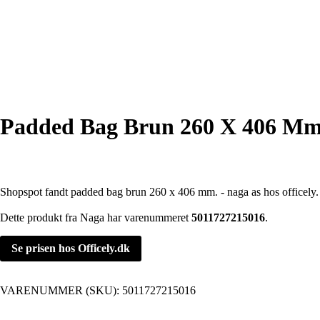
Padded Bag Brun 260 X 406 Mm.
Shopspot fandt padded bag brun 260 x 406 mm. - naga as hos officely.
Dette produkt fra Naga har varenummeret
5011727215016
.
Se prisen hos Officely.dk
VARENUMMER (SKU):
5011727215016