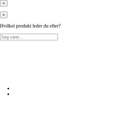
×
×
Hvilket produkt leder du efter?
Søg
efter: