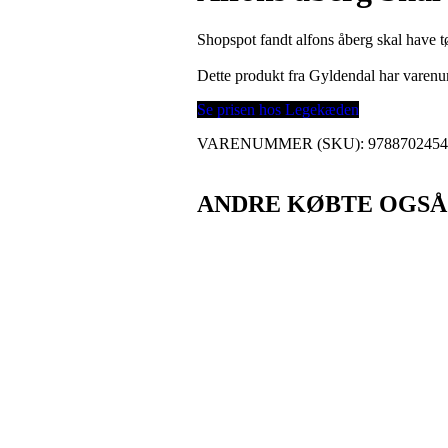
Shopspot fandt alfons åberg skal have t
Dette produkt fra Gyldendal har vare
Se prisen hos Legekæden
VARENUMMER (SKU):
978870245
ANDRE KØBTE OGSÅ