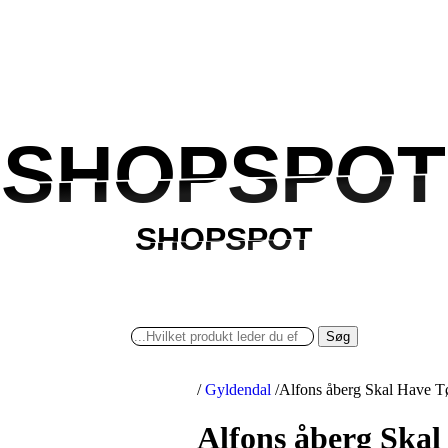
SHOPSPOT
SHOPSPOT
SHOPSPOT
SHOPSPOT
Søg
/
Gyldendal
/
Alfons åberg Skal Have T
Alfons åberg Skal