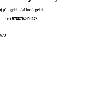
øj på - gyldendal hos legekden.
nummeret
9788702454673
.
4673